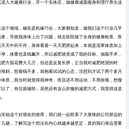
式进入大健康行业，开一个实体店，做健康减脂瘦身和理疗养生这
生这个领域，确实是机缘巧合，大家都知道，做我们这个行业几乎
熬夜，导致我身体上出了问题，就去医院做了全身的健康检查。医
后天天中药不停，身体看着一天天肥胖起来，本就是湿寒体质加上
怀孕，体重也直线飙升，所以减肥就变成了我的目标。抽脂手术，
减肥方面花费大几万，但还是反复长胖，正当我对减肥绝望的时
唐辣妈，想着钱不多，就抱着试试的心态，没想到才试了两个多月
孕体质，我当时就觉得很神奇。而且还不用运动，不用挨饿，想瘦
可以了，有仪器辅助，居然还有这么舒服的减肥方式，我觉得这是
法。
为宋姐这个好朋友的推荐，我们就一起联系了大唐辣妈公司那边的
了几趟，了解完这个想法在内心就越来越坚定，真的我们身边需要