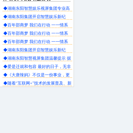
◆湖南东阳智慧娱乐视屏集团专业高
档直播间打造，智慧酒吧清吧，智慧
◆湖南东阳集团开启智慧娱乐新纪
派对电音房，智慧夜游文旅，夜总会
元！智慧6D沉浸式直播互动电音派对
◆百年邵商梦 我们在行动 一一情系
KTV
桑梓活动感言 七组伍辉
◆百年邵商梦 我们在行动 一一情系
桑梓活动感言 七组伍辉
◆百年邵商梦 我们在行动 一一情系
桑梓活动感言 七组伍辉
◆湖南东阳集团开启智慧娱乐新纪
元！智慧直播6D互动沉浸式电音机械
◆湖南东阳智慧视屏集团温馨提示 据
派对！
市气象台暴雨和大风预报，预计4月
◆爱是迁就和包容 最好的日子，无非
18日我市持续几天有中到暴雨，局部
是你在闹，他在笑，如此温暖过一
◆《大唐辣妈》不仅是一份事业，更
大暴雨，并伴有雷电和短时强降水，
生；
是一份福报，也是我为团队伙伴选择
◆随着“互联网+”技术的发展普及、新
注意以下事项:
的一个提升平台！
媒体抖音直播带货的火爆出圈已经应
用到各行各业